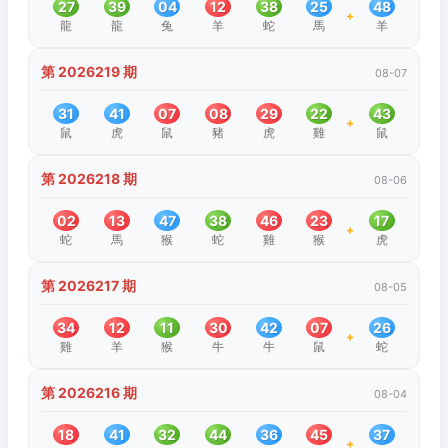
27
39
04
12
38
25
48
+
龍
龍
兔
羊
蛇
馬
羊
第 2026219 期
08-07
31
41
07
08
29
22
43
+
鼠
虎
鼠
豬
虎
雞
鼠
第 2026218 期
08-06
02
13
47
38
46
23
17
+
蛇
馬
猴
蛇
雞
猴
虎
第 2026217 期
08-05
34
12
11
30
42
07
26
+
雞
羊
猴
牛
牛
鼠
蛇
第 2026216 期
08-04
18
41
32
44
36
45
37
+