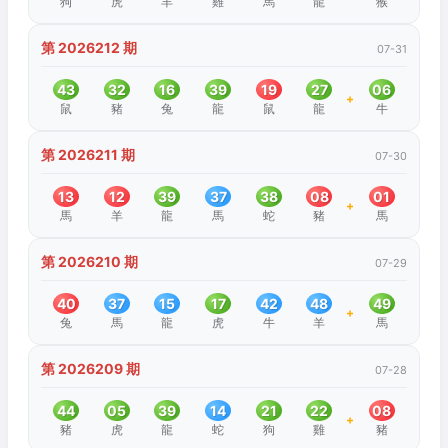
狗
虎
羊
雞
馬
龍
猴
第 2026212 期
07-31
43
32
16
39
19
27
06
+
鼠
豬
兔
龍
鼠
龍
牛
第 2026211 期
07-30
13
12
39
37
38
08
01
+
馬
羊
龍
馬
蛇
豬
馬
第 2026210 期
07-29
40
37
15
17
42
48
49
+
兔
馬
龍
虎
牛
羊
馬
第 2026209 期
07-28
44
05
39
14
21
22
08
+
豬
虎
龍
蛇
狗
雞
豬