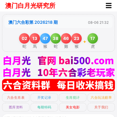
澳门白月光研究所
☰
澳门六合彩第 2026218 期
08-06 21:32
02
13
47
38
46
23
17
+
蛇
馬
猴
蛇
雞
猴
虎
六合生肖表
开奖记录
生肖统计
六合玩法赔率
图库资料
每期特码
美女电影
关于我们