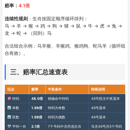
赔率：
4.1倍
连续性规则
：生肖按固定顺序循环排列：
马 → 羊 → 猴 → 鸡 → 狗 → 猪 → 鼠 → 牛 → 虎 → 兔 →
龙 → 蛇 → （回到）马
合法组合示例：马羊猴、羊猴鸡、猴鸡狗、蛇马羊（循环组
合有效）。
三、赔率汇总速查表
玩法
赔率
中奖条件
特殊说明
特码
48.0倍
精确命中特码
49号投注中奖退本
单数
1.98倍
特码为奇数
49号退本
双数
1.98倍
特码为偶数
49号退本
平特一肖
2.1倍
7个号码中含所选生肖
马含49号共5个号码