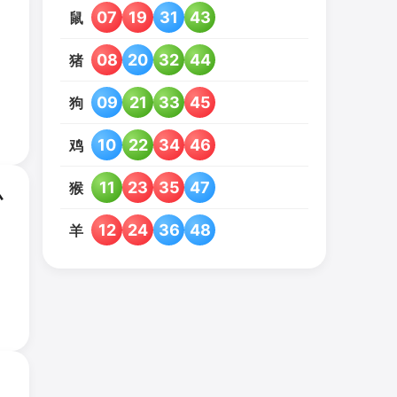
07
19
31
43
鼠
08
20
32
44
猪
09
21
33
45
狗
10
22
34
46
鸡
11
23
35
47
猴
么
12
24
36
48
羊