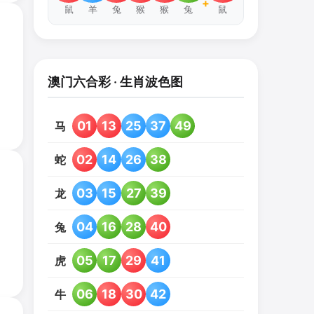
+
鼠
羊
兔
猴
猴
兔
鼠
澳门六合彩 · 生肖波色图
01
13
25
37
49
马
02
14
26
38
蛇
03
15
27
39
龙
04
16
28
40
兔
05
17
29
41
虎
06
18
30
42
牛