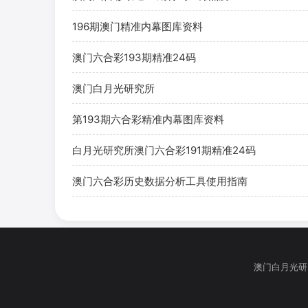
196期澳门精准内幕图库资料
澳门六合彩193期精准24码
澳门白月光研究所
第193期六合彩精准内幕图库资料
白月光研究所澳门六合彩191期精准24码
澳门六合彩历史数据分析工具使用指南
澳门白月光研