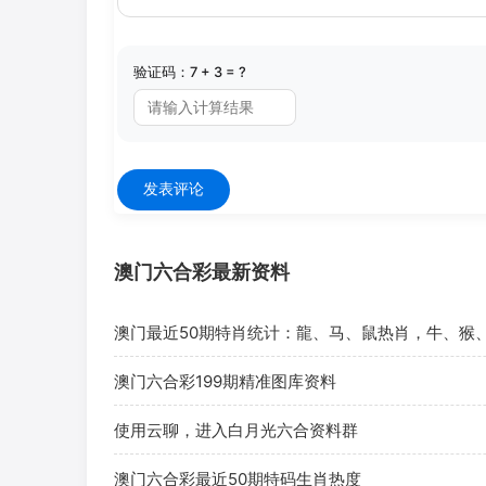
验证码：7 + 3 = ?
发表评论
澳门六合彩最新资料
澳门最近50期特肖统计：龍、马、鼠热肖，牛、猴
澳门六合彩199期精准图库资料
使用云聊，进入白月光六合资料群
澳门六合彩最近50期特码生肖热度