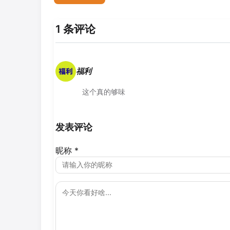
1 条评论
福利
这个真的够味
发表评论
昵称
*