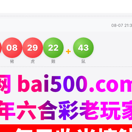
08-07 21:
08
29
22
43
+
豬
虎
雞
鼠