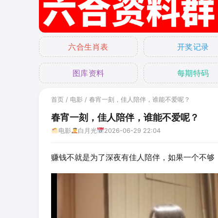
六合生肖表
开奖记录
图库资料
每期特码
首页
/
电影
/
春宵一刻，佳人陪伴，谁能不爱呢？
春宵一刻，佳人陪伴，谁能不爱呢？
电影
白月光
2026-06-29 22:04
赚钱不就是为了深夜有佳人陪伴，如果一个不够