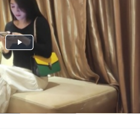
Play
Video