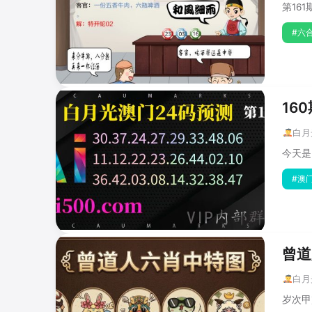
第16
#六
16
白月
今天是
#澳
曾道
白月
岁次甲