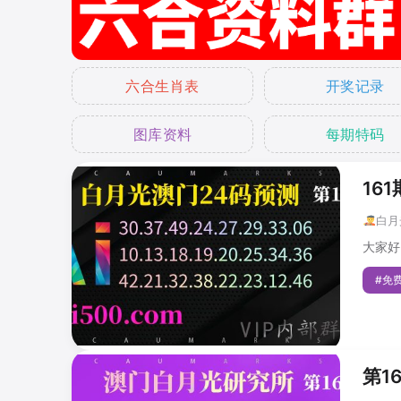
六合生肖表
开奖记录
图库资料
每期特码
16
白月
大家好
#免
第1