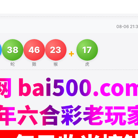
08-06 21:
38
46
23
17
+
蛇
雞
猴
虎