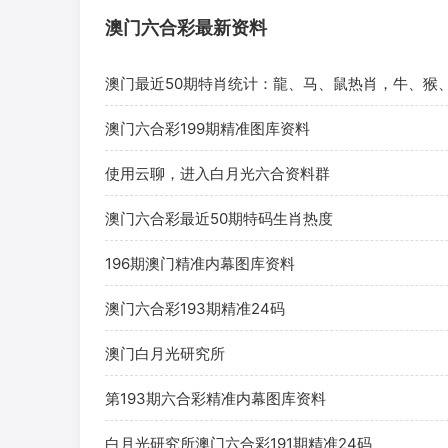
澳门六合彩最新资料
澳门最近50期特肖统计：龍、马、鼠热肖，牛、猴
澳门六合彩199期精准图库资料
使用云聊，进入白月光六合资料群
澳门六合彩最近50期特码生肖热度
196期澳门精准内幕图库资料
澳门六合彩193期精准24码
澳门白月光研究所
第193期六合彩精准内幕图库资料
白月光研究所澳门六合彩191期精准24码