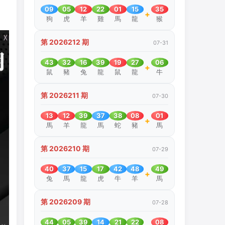
09
05
12
22
01
15
35
+
狗
虎
羊
雞
馬
龍
猴
第 2026212 期
07-31
43
32
16
39
19
27
06
+
鼠
豬
兔
龍
鼠
龍
牛
第 2026211 期
07-30
13
12
39
37
38
08
01
+
馬
羊
龍
馬
蛇
豬
馬
第 2026210 期
07-29
40
37
15
17
42
48
49
+
兔
馬
龍
虎
牛
羊
馬
第 2026209 期
07-28
44
05
39
14
21
22
08