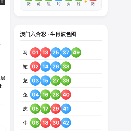
+
豬
虎
龍
蛇
狗
雞
豬
澳门六合彩 · 生肖波色图
、
01
13
25
37
49
马
02
14
26
38
蛇
底层
03
15
27
39
龙
止
04
16
28
40
兔
05
17
29
41
虎
06
18
30
42
牛