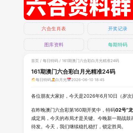
六合生肖表
开奖记录
图库资料
每期特码
首页
/
每日特码
/
161期澳门六合彩白月光精准24码
161期澳门六合彩白月光精准24码
每日特码
白月光
2026-06-10 18:45
各位朋友大家好，今天是2026年6月10日（岁
在昨晚澳门六合彩第160期开奖中，特码
02号“龙
成定局，今天的布局才是关键。今晚新一期战鼓
待发。今天，我们继续稳扎稳打，锁定胜局。