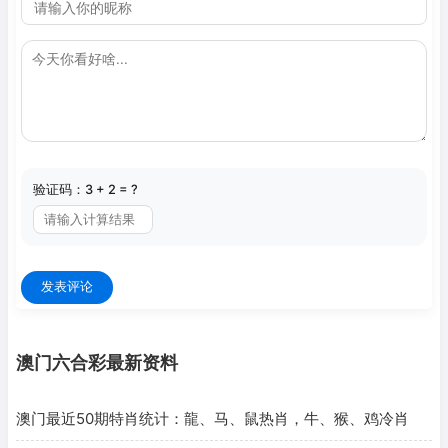
验证码：3 + 2 = ?
发表评论
澳门六合彩最新资料
澳门最近50期特肖统计：龍、马、鼠热肖，牛、猴、鸡冷肖