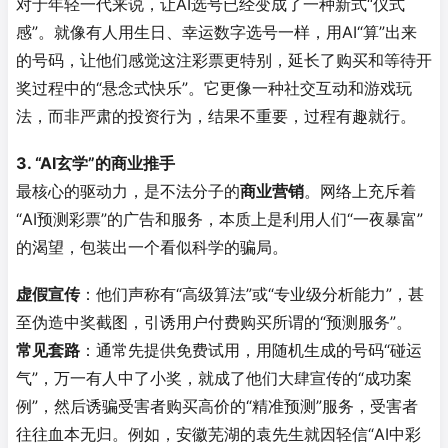
对于年轻一代来说，让AI选号已经变成了一种新式“仪式
感”。就像有人用生日、幸运数字选号一样，用AI“算”出来
的号码，让他们感觉这注彩票更特别，延长了购买和等待开
奖过程中的“悬念式快乐”
。它更像一种社交互动和游戏玩
法，而非严肃的投资行为，结果不重要，过程有趣就行。
3. “AI玄学”的商业推手
最核心的驱动力，是不法分子的
商业营销
。网络上充斥着
“AI预测彩票”的广告和服务，本质上是利用人们“一夜暴富”
的渴望，包装出一个看似科学的骗局
。
虚假宣传
：他们声称有“高级算法”或“专业级分析能力”，甚
至伪造中奖截图，引诱用户付费购买所谓的“预测服务”
。
常见套路
：通常先提供免费试用，用随机生成的号码“碰运
气”，万一有人中了小奖，就成了他们大肆宣传的“成功案
例”，然后诱骗受害者购买高价的“精准预测”服务，受害者
往往血本无归
。例如，安徽芜湖的袁先生就因轻信“AI中彩