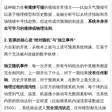
这种能力在
有规律可循
的领域非常强大——比如天气预报可
以基于物理模型和历史数据，金融分析可以从经济指标和市
场情绪中寻找趋势
。但这些成功预测的前提是，
系统本身存
在可学习的规律或物理法则
。
2. 彩票的核心是“绝对随机”与“独立事件”
六合彩的开奖，从根本上就与上述可预测系统绝缘。它基于
两个无法被AI攻破的数学铁律：
独立随机事件
：每一次开奖，所有号码组合的中奖概率都是
完全相同的。上一期开出了什么，对下一期结果
没有任何影
响
。历史开奖数据，对于预测未来，在数学上毫无意义。
物理过程的混沌性
：以官方的物理摇奖机为例，每个球的运
动受到气流、温度、机器微小振动等无数因素影响。当系统
内部的扰动达到一定程度（比如摇奖机内湍流雷诺数超过
2500），系统就会进入
完全混沌状态
，任何模型都无法做