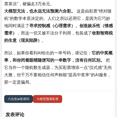
票算法”，被骗走3万余元
。
大模型无法，也永远无法预测六合彩。
这是由彩票“绝对随
机”的数学本质决定的。人们之所以还用它，是因为它巧妙
地同时满足了
寻求控制感（心理需求）、创造娱乐性（情感
需求）
，而这一切又被不法分子利用，包装成了
收割智商税
的生意（现实陷阱）
。
所以，如果你看到AI给出的一串号码，请记住：
它的中奖概
率，和你闭着眼睛随便写的一串数字，没有任何区别
。
把
它当作一个随机数生成器，为买彩票增添一点“仪式感”无伤
大雅，但千万不要相信任何声称能“提高中奖率”的AI服务，
那一定是骗局
。
六合彩ai靠谱吗
大模型预测彩票
发表评论