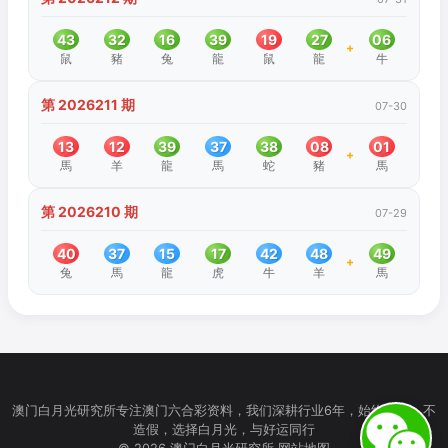
43
32
16
39
19
27
06
+
鼠
豬
兔
龍
鼠
龍
牛
第 2026211 期
07-30
13
12
39
37
38
08
01
+
馬
羊
龍
馬
蛇
豬
馬
第 2026210 期
07-29
40
37
15
17
42
48
49
+
兔
馬
龍
虎
牛
羊
馬
澳门白月光研究所专注澳门六合彩资料，我们深耕行业6年，始终如一，不
造假，选择白月光，与好运同行