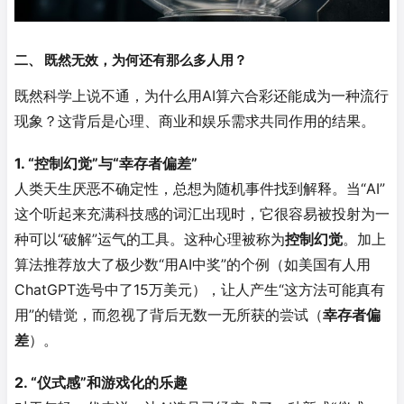
二、 既然无效，为何还有那么多人用？
既然科学上说不通，为什么用AI算六合彩还能成为一种流行
现象？这背后是心理、商业和娱乐需求共同作用的结果。
1. “控制幻觉”与“幸存者偏差”
人类天生厌恶不确定性，总想为随机事件找到解释。当“AI”
这个听起来充满科技感的词汇出现时，它很容易被投射为一
种可以“破解”运气的工具。这种心理被称为
控制幻觉
。加上
算法推荐放大了极少数“用AI中奖”的个例（如美国有人用
ChatGPT选号中了15万美元
），让人产生“这方法可能真有
用”的错觉，而忽视了背后无数一无所获的尝试（
幸存者偏
差
）
。
2. “仪式感”和游戏化的乐趣