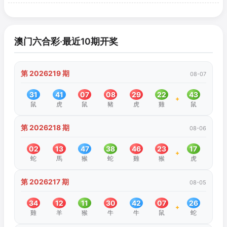
澳门六合彩·最近10期开奖
第 2026219 期
08-07
31
41
07
08
29
22
43
+
鼠
虎
鼠
豬
虎
雞
鼠
第 2026218 期
08-06
02
13
47
38
46
23
17
+
蛇
馬
猴
蛇
雞
猴
虎
第 2026217 期
08-05
34
12
11
30
42
07
26
+
雞
羊
猴
牛
牛
鼠
蛇