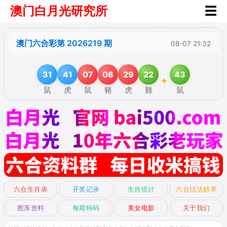
澳门白月光研究所
☰
澳门六合彩第 2026219 期
08-07 21:32
31
41
07
08
29
22
43
+
鼠
虎
鼠
豬
虎
雞
鼠
六合生肖表
开奖记录
生肖统计
六合玩法赔率
图库资料
每期特码
美女电影
关于我们