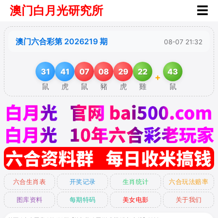
澳门白月光研究所
☰
澳门六合彩第 2026219 期
08-07 21:32
31
41
07
08
29
22
43
+
鼠
虎
鼠
豬
虎
雞
鼠
六合生肖表
开奖记录
生肖统计
六合玩法赔率
图库资料
每期特码
美女电影
关于我们