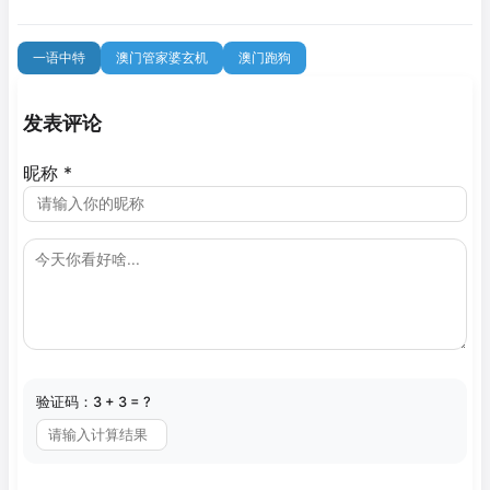
一语中特
澳门管家婆玄机
澳门跑狗
发表评论
昵称
*
验证码：3 + 3 = ?