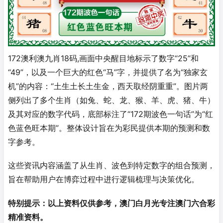
172澳利澳九肖18码,画面中央醒目地标示了数字“25”和
“49”，以及一个巨大的红色“马”字，并提供了名为“独家玄
机”的内容：“土生土长土生金，西天取经阴重重”。图片两
侧列出了多个生肖（如兔、蛇、龙、猴、羊、虎、猪、牛）
及其对应的数字代码，底部标注了“172期波色一句话”为“红
色蓝色旺本期”。整体设计旨在为彩民提供本期的预测和数
字参考。
这些资讯内容涵盖了从生肖、波色到特定数字的组合预测，
旨在帮助用户在博弈过程中进行逻辑梳理与决策优化。
特别提示：以上资料仅供参考，澳门白月光专注澳门六合彩
精准资料。