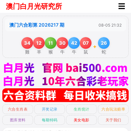
澳门白月光研究所
☰
澳门六合彩第 2026217 期
08-05 21:32
34
12
11
30
42
07
26
+
雞
羊
猴
牛
牛
鼠
蛇
六合生肖表
开奖记录
生肖统计
六合玩法赔率
图库资料
每期特码
美女电影
关于我们