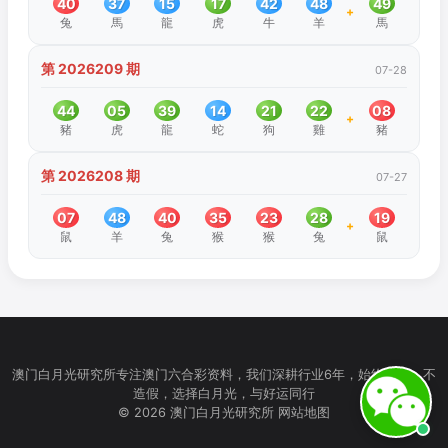
40
37
15
17
42
48
49
+
兔
馬
龍
虎
牛
羊
馬
第 2026209 期
07-28
44
05
39
14
21
22
08
+
豬
虎
龍
蛇
狗
雞
豬
第 2026208 期
07-27
07
48
40
35
23
28
19
+
鼠
羊
兔
猴
猴
兔
鼠
澳门白月光研究所专注澳门六合彩资料，我们深耕行业6年，始终如一，不
造假，选择白月光，与好运同行
© 2026
澳门白月光研究所
网站地图