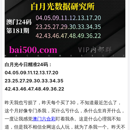
白月光今日精准24码：
04.05.09.11.12.13.17.20
23.25.27.29.30.33.34.35
42.43.46.47.48.49.36.22
昨天我也亏损了，昨天每个买了30，不知道最近怎么了，
这个月好像专门杀我，买什么亏什么，杀什么生肖开什么，
一度让我感觉
澳门六合彩
盯着我杀。这是什么心理我不知
道，但是我不相信全网这么人玩，就为了杀我一个。昨天不