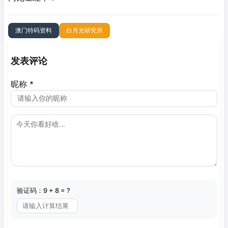
澳门特码资料
白月光研究所
发表评论
昵称
*
验证码：9 + 8 = ?