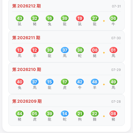
第 2026212 期
07-31
43
32
16
39
19
27
06
+
鼠
豬
兔
龍
鼠
龍
牛
第 2026211 期
07-30
13
12
39
37
38
08
01
+
馬
羊
龍
馬
蛇
豬
馬
第 2026210 期
07-29
40
37
15
17
42
48
49
+
兔
馬
龍
虎
牛
羊
馬
第 2026209 期
07-28
44
05
39
14
21
22
08
+
豬
虎
龍
蛇
狗
雞
豬