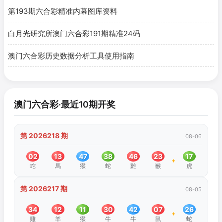
第193期六合彩精准内幕图库资料
白月光研究所澳门六合彩191期精准24码
澳门六合彩历史数据分析工具使用指南
澳门六合彩·最近10期开奖
第 2026218 期
08-06
02
13
47
38
46
23
17
+
蛇
馬
猴
蛇
雞
猴
虎
第 2026217 期
08-05
34
12
11
30
42
07
26
+
雞
羊
猴
牛
牛
鼠
蛇