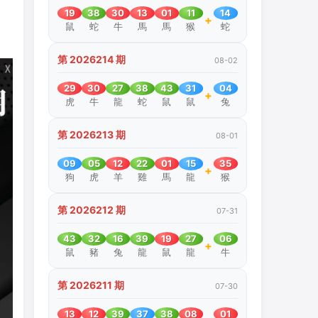
19
38
30
13
01
11
14
+
鼠
蛇
牛
馬
馬
猴
蛇
第 2026214 期
08-02
29
30
27
38
43
31
04
+
虎
牛
龍
蛇
鼠
鼠
兔
第 2026213 期
08-01
09
05
12
22
01
15
35
+
狗
虎
羊
雞
馬
龍
猴
第 2026212 期
07-31
43
32
16
39
19
27
06
+
鼠
豬
兔
龍
鼠
龍
牛
第 2026211 期
07-30
13
12
39
37
38
08
01