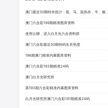
澳门最近50期特肖统计：龍、马、鼠热肖，牛、猴
澳门六合彩199期精准图库资料
使用云聊，进入白月光六合资料群
澳门六合彩最近50期特码生肖热度
196期澳门精准内幕图库资料
澳门六合彩193期精准24码
澳门白月光研究所
第193期六合彩精准内幕图库资料
白月光研究所澳门六合彩191期精准24码