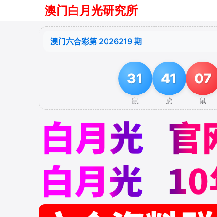
澳门白月光研究所
澳门六合彩第 2026219 期
31
41
07
鼠
虎
鼠