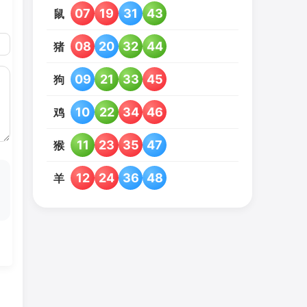
07
19
31
43
鼠
08
20
32
44
猪
09
21
33
45
狗
10
22
34
46
鸡
11
23
35
47
猴
12
24
36
48
羊