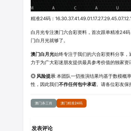
精准24码：16.30.37.41.49.01.17.27.29.45.07.12.1
白月光专注澳门六合彩资料，首次跟单精准24
门白月光就够了。
澳门白月光
始终专注于我们的六合彩资料分享，
力于为广大彩迷朋友提供最具参考价值的独家资
◎ 风险提示
本团队一切推演结果均基于数模概率
性，因此我们
不作任何包中承诺
。请各位彩友保
澳门杀三肖
澳门精准24码
发表评论