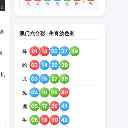
+
馬
羊
龍
馬
蛇
豬
馬
澳
澳门六合彩 · 生肖波色图
01
13
25
37
49
马
致
02
14
26
38
蛇
随机
03
15
27
39
龙
。
04
16
28
40
兔
05
17
29
41
虎
06
18
30
42
牛