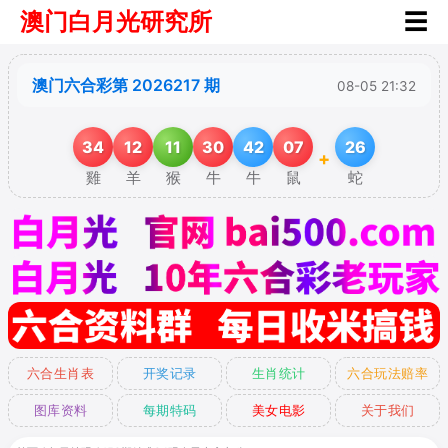
澳门白月光研究所
☰
澳门六合彩第 2026217 期
08-05 21:32
34
12
11
30
42
07
26
+
雞
羊
猴
牛
牛
鼠
蛇
六合生肖表
开奖记录
生肖统计
六合玩法赔率
图库资料
每期特码
美女电影
关于我们