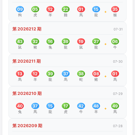
09
05
12
22
01
15
35
+
狗
虎
羊
雞
馬
龍
猴
第 2026212 期
07-31
43
32
16
39
19
27
06
+
鼠
豬
兔
龍
鼠
龍
牛
第 2026211 期
07-30
13
12
39
37
38
08
01
+
馬
羊
龍
馬
蛇
豬
馬
第 2026210 期
07-29
40
37
15
17
42
48
49
+
兔
馬
龍
虎
牛
羊
馬
第 2026209 期
07-28