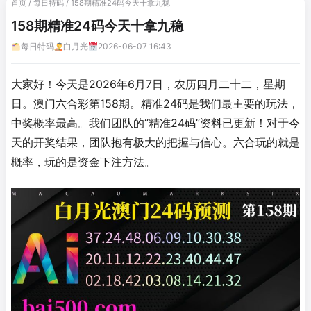
首页
/
每日特码
/
158期精准24码今天十拿九稳
158期精准24码今天十拿九稳
每日特码
白月光
2026-06-07 16:43
大家好！今天是2026年6月7日，农历四月二十二，星期
日。澳门六合彩第158期。精准24码是我们最主要的玩法，
中奖概率最高。我们团队的“精准24码”资料已更新！对于今
天的开奖结果，团队抱有极大的把握与信心。六合玩的就是
概率，玩的是资金下注方法。