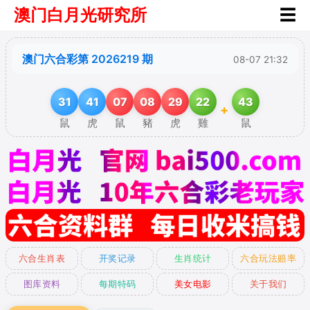
澳门白月光研究所
☰
澳门六合彩第 2026219 期
08-07 21:32
31
41
07
08
29
22
43
+
鼠
虎
鼠
豬
虎
雞
鼠
六合生肖表
开奖记录
生肖统计
六合玩法赔率
图库资料
每期特码
美女电影
关于我们