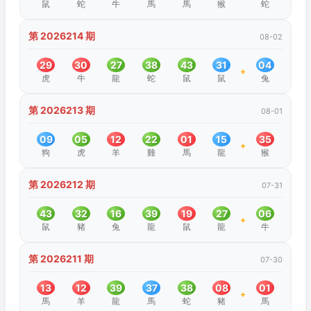
鼠
蛇
牛
馬
馬
猴
蛇
第 2026214 期
08-02
29
30
27
38
43
31
04
+
虎
牛
龍
蛇
鼠
鼠
兔
第 2026213 期
08-01
09
05
12
22
01
15
35
+
狗
虎
羊
雞
馬
龍
猴
第 2026212 期
07-31
43
32
16
39
19
27
06
+
鼠
豬
兔
龍
鼠
龍
牛
第 2026211 期
07-30
13
12
39
37
38
08
01
+
馬
羊
龍
馬
蛇
豬
馬