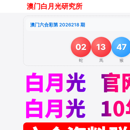
澳门白月光研究所
澳门六合彩第 2026218 期
02
13
47
蛇
馬
猴