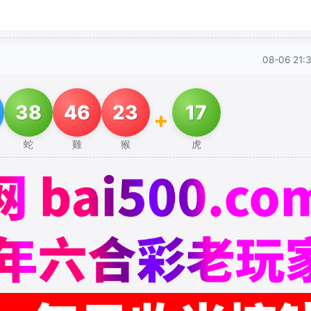
08-06 21:
38
46
23
17
+
蛇
雞
猴
虎