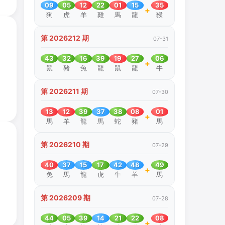
09
05
12
22
01
15
35
+
狗
虎
羊
雞
馬
龍
猴
第 2026212 期
07-31
43
32
16
39
19
27
06
+
鼠
豬
兔
龍
鼠
龍
牛
第 2026211 期
07-30
13
12
39
37
38
08
01
+
馬
羊
龍
馬
蛇
豬
馬
第 2026210 期
07-29
40
37
15
17
42
48
49
+
兔
馬
龍
虎
牛
羊
馬
第 2026209 期
07-28
44
05
39
14
21
22
08
+