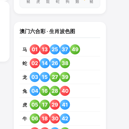
豬
虎
龍
蛇
狗
雞
豬
澳门六合彩 · 生肖波色图
01
13
25
37
49
马
02
14
26
38
蛇
03
15
27
39
龙
04
16
28
40
兔
05
17
29
41
虎
06
18
30
42
牛