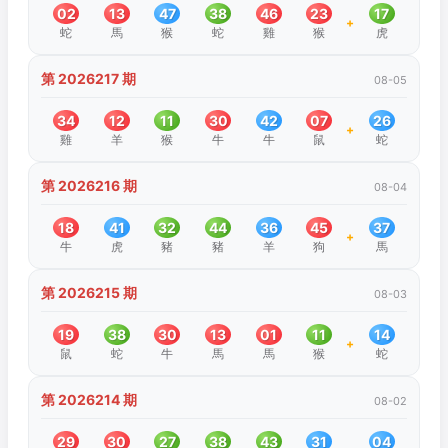
02
13
47
38
46
23
17
+
蛇
馬
猴
蛇
雞
猴
虎
第 2026217 期
08-05
34
12
11
30
42
07
26
+
雞
羊
猴
牛
牛
鼠
蛇
第 2026216 期
08-04
18
41
32
44
36
45
37
+
牛
虎
豬
豬
羊
狗
馬
第 2026215 期
08-03
19
38
30
13
01
11
14
+
鼠
蛇
牛
馬
馬
猴
蛇
第 2026214 期
08-02
29
30
27
38
43
31
04