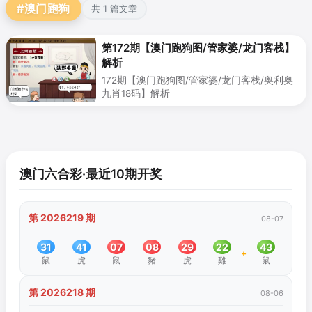
#澳门跑狗
共 1 篇文章
第172期【澳门跑狗图/管家婆/龙门客栈】
解析
172期【澳门跑狗图/管家婆/龙门客栈/奥利奥
九肖18码】解析
澳门六合彩·最近10期开奖
第 2026219 期
08-07
31
41
07
08
29
22
43
+
鼠
虎
鼠
豬
虎
雞
鼠
第 2026218 期
08-06