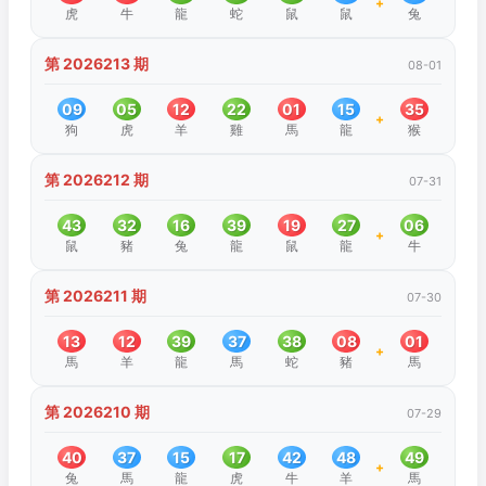
+
虎
牛
龍
蛇
鼠
鼠
兔
第 2026213 期
08-01
09
05
12
22
01
15
35
+
狗
虎
羊
雞
馬
龍
猴
第 2026212 期
07-31
43
32
16
39
19
27
06
+
鼠
豬
兔
龍
鼠
龍
牛
第 2026211 期
07-30
13
12
39
37
38
08
01
+
馬
羊
龍
馬
蛇
豬
馬
第 2026210 期
07-29
40
37
15
17
42
48
49
+
兔
馬
龍
虎
牛
羊
馬