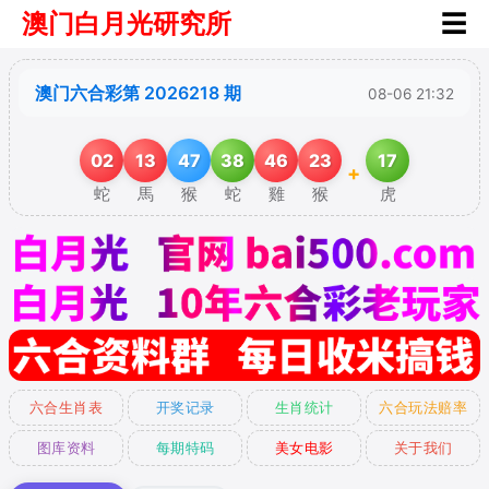
澳门白月光研究所
☰
澳门六合彩第 2026218 期
08-06 21:32
02
13
47
38
46
23
17
+
蛇
馬
猴
蛇
雞
猴
虎
六合生肖表
开奖记录
生肖统计
六合玩法赔率
图库资料
每期特码
美女电影
关于我们