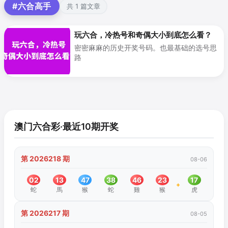
#六合高手
共 1 篇文章
玩六合，冷热号和奇偶大小到底怎么看？
密密麻麻的历史开奖号码。也最基础的选号思
路
澳门六合彩·最近10期开奖
第 2026218 期
08-06
02
13
47
38
46
23
17
+
蛇
馬
猴
蛇
雞
猴
虎
第 2026217 期
08-05