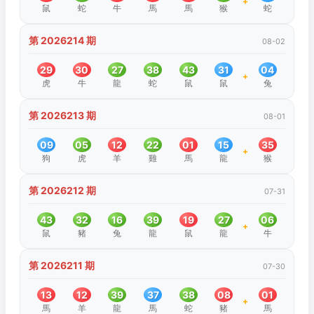
+
鼠
蛇
牛
馬
馬
猴
蛇
第 2026214 期
08-02
29
30
27
38
43
31
04
+
虎
牛
龍
蛇
鼠
鼠
兔
第 2026213 期
08-01
09
05
12
22
01
15
35
+
狗
虎
羊
雞
馬
龍
猴
第 2026212 期
07-31
43
32
16
39
19
27
06
+
鼠
豬
兔
龍
鼠
龍
牛
第 2026211 期
07-30
13
12
39
37
38
08
01
+
馬
羊
龍
馬
蛇
豬
馬