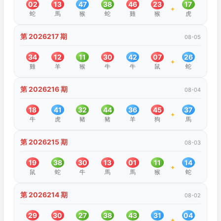
02
13
47
38
46
23
17
+
蛇
馬
猴
蛇
雞
猴
虎
第 2026217 期
08-05
34
12
11
30
42
07
26
+
雞
羊
猴
牛
牛
鼠
蛇
第 2026216 期
08-04
18
41
32
44
36
45
37
+
牛
虎
豬
豬
羊
狗
馬
第 2026215 期
08-03
19
38
30
13
01
11
14
+
鼠
蛇
牛
馬
馬
猴
蛇
第 2026214 期
08-02
29
30
27
38
43
31
04
+