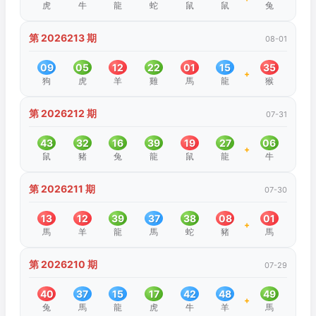
虎
牛
龍
蛇
鼠
鼠
兔
第 2026213 期
08-01
09
05
12
22
01
15
35
+
狗
虎
羊
雞
馬
龍
猴
第 2026212 期
07-31
43
32
16
39
19
27
06
+
鼠
豬
兔
龍
鼠
龍
牛
第 2026211 期
07-30
13
12
39
37
38
08
01
+
馬
羊
龍
馬
蛇
豬
馬
第 2026210 期
07-29
40
37
15
17
42
48
49
+
兔
馬
龍
虎
牛
羊
馬